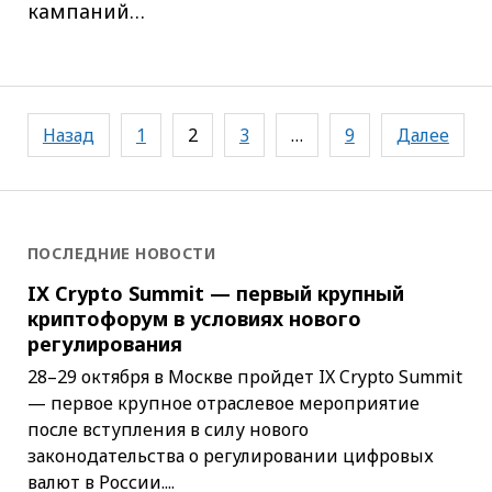
кампаний…
Навигация
Назад
1
2
3
…
9
Далее
по
записям
ПОСЛЕДНИЕ НОВОСТИ
IX Crypto Summit — первый крупный
криптофорум в условиях нового
регулирования
28–29 октября в Москве пройдет IX Crypto Summit
— первое крупное отраслевое мероприятие
после вступления в силу нового
законодательства о регулировании цифровых
валют в России....