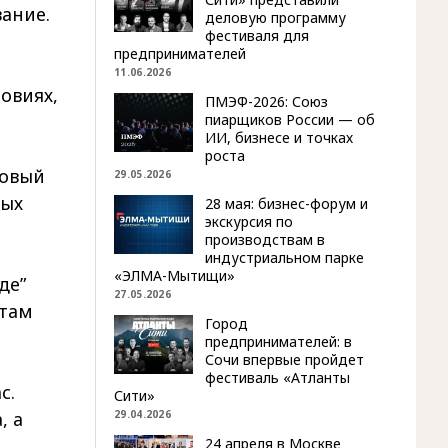
ание.
деловую программу
фестиваля для
предпринимателей
11.06.2026
овиях,
ПМЭФ-2026: Союз
пиарщиков России — об
ИИ, бизнесе и точках
роста
новый
29.05.2026
бых
28 мая: бизнес-форум и
экскурсия по
производствам в
индустриальном парке
«ЭЛМА-Мытищи»
де”
27.05.2026
нтам
Город
предпринимателей: в
Сочи впервые пройдет
фестиваль «Атланты
с.
Сити»
29.04.2026
, а
24 апреля в Москве