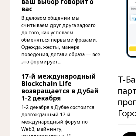
ваш выбор говорит о
вас
В деловом общении мы
считываем друг друга задолго
до того, как успеваем
обменяться первыми фразами.
Одежда, жесты, манера
поведения, детали образа — все
это формирует...
17-й международный
Т-Ба
Blockchain Life
парт
возвращается в Дубай
1-2 декабря
про
1-2 декабря в Дубае состоится
Гор
долгожданный 17-й
международный форум по
Web3, майнингу,