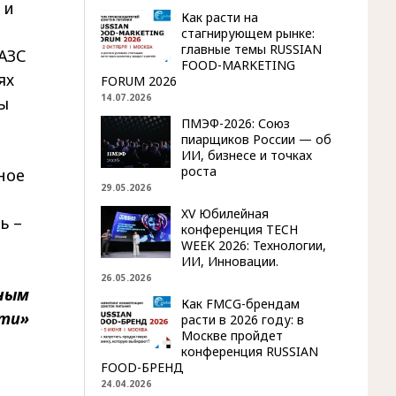
 и
Как расти на
стагнирующем рынке:
главные темы RUSSIAN
АЗС
FOOD-MARKETING
ях
FORUM 2026
14.07.2026
ы
ПМЭФ-2026: Союз
пиарщиков России — об
ИИ, бизнесе и точках
роста
ное
29.05.2026
XV Юбилейная
ь –
конференция TECH
WEEK 2026: Технологии,
ИИ, Инновации.
26.05.2026
ьным
Как FMCG-брендам
фти»
расти в 2026 году: в
Москве пройдет
конференция RUSSIAN
FOOD-БРЕНД
24.04.2026