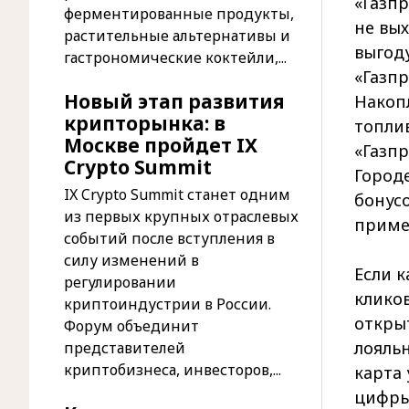
«Газп
ферментированные продукты,
не вых
растительные альтернативы и
выгоду
гастрономические коктейли,...
«Газпр
Новый этап развития
Накоп
крипторынка: в
топли
Москве пройдет IX
«Газпр
Crypto Summit
Город
IX Crypto Summit станет одним
бонусо
из первых крупных отраслевых
приме
событий после вступления в
силу изменений в
Если к
регулировании
кликов
криптоиндустрии в России.
открыт
Форум объединит
лояльн
представителей
криптобизнеса, инвесторов,...
карта 
цифры 