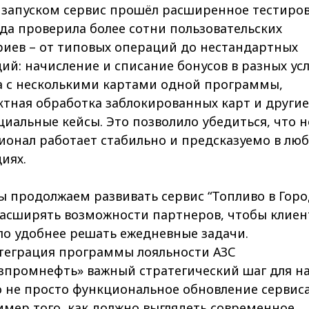
 запуском сервис прошёл расширенное тестиров
да проверила более сотни пользовательских
риев – от типовых операций до нестандартных
ий: начисление и списание бонусов в разных усл
а с несколькими картами одной программы,
ктная обработка заблокированных карт и другие
иальные кейсы. Это позволило убедиться, что 
ионал работает стабильно и предсказуемо в лю
иях.
 продолжаем развивать сервис “Топливо в Горо
расширять возможности партнеров, чтобы клие
ло удобнее решать ежедневные задачи.
теграция программы лояльности АЗС
зпромнефть» важный стратегический шаг для на
 не просто функциональное обновление сервиса
мер того, как должно выглядеть современное