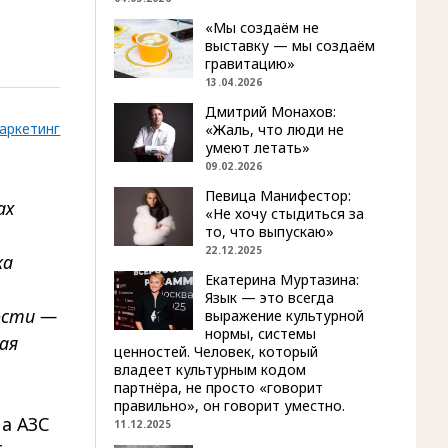
«Мы создаём не
выставку — мы создаём
гравитацию»
13.04.2026
Дмитрий Монахов:
аркетинг
«Жаль, что люди не
умеют летать»
09.02.2026
Певица Манифестор:
ах
«Не хочу стыдиться за
то, что выпускаю»
22.12.2025
ка
Екатерина Муртазина:
Язык — это всегда
ности —
выражение культурной
нормы, системы
ая
ценностей. Человек, который
владеет культурным кодом
партнёра, не просто «говорит
правильно», он говорит уместно.
а АЗС
11.12.2025