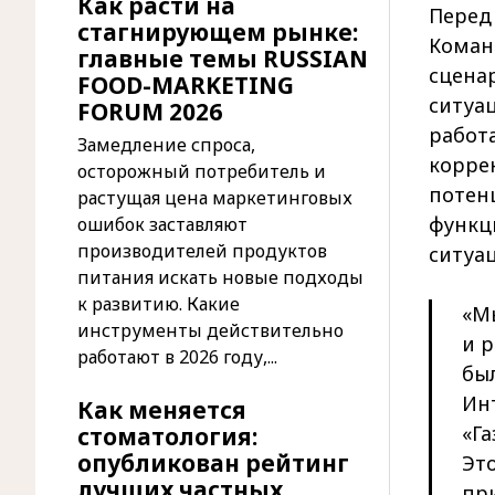
Как расти на
Перед
стагнирующем рынке:
Коман
главные темы RUSSIAN
сцена
FOOD-MARKETING
ситуац
FORUM 2026
работ
Замедление спроса,
корре
осторожный потребитель и
потенц
растущая цена маркетинговых
функц
ошибок заставляют
производителей продуктов
ситуац
питания искать новые подходы
к развитию. Какие
«Мы
инструменты действительно
и 
работают в 2026 году,...
бы
Ин
Как меняется
«Га
стоматология:
опубликован рейтинг
Это
лучших частных
при