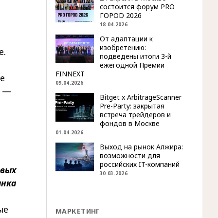
состоится форум PRO
м
ГОРОD 2026
18.04.2026
От адаптации к
изобретению:
е.
подведены итоги 3-й
ежегодной Премии
FINNEXT
е
09.04.2026
и —
Bitget x ArbitrageScanner
Pre-Party: закрытая
встреча трейдеров и
фондов в Москве
01.04.2026
Выход на рынок Алжира:
возможности для
российских IT-компаний
овых
30.03.2026
анка
ые
МАРКЕТИНГ