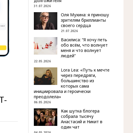
долгожителя
31.07.2026
Оля Мухина: я приношу
зрителям бриллианты
своего сердца
21.07.2026
Василиса: “Я хочу петь
обо всём, что волнует
меня и что волнует
людей”
22.05.2026
Lora Lea: «Путь к мечте
через передряги,
большинство из
которых сама
инициировала и героически
преодолела»
Т-
06.05.2026
Как шутка блогера
собрала тысячу
Анастасий и Никит в
один чат
04.05.2026