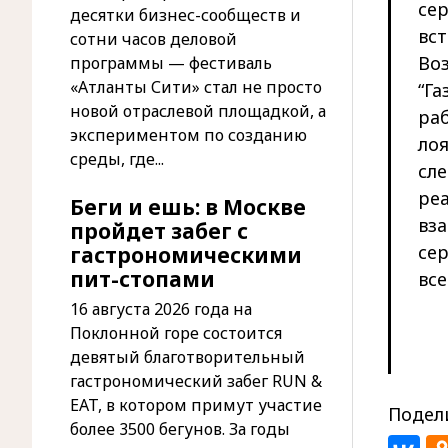
се
десятки бизнес-сообществ и
вс
сотни часов деловой
Во
программы — фестиваль
«Атланты Сити» стал не просто
“Га
новой отраслевой площадкой, а
ра
экспериментом по созданию
лоя
среды, где...
сл
реа
Беги и ешь: в Москве
вз
пройдет забег с
сер
гастрономическими
пит-стопами
все
16 августа 2026 года на
Поклонной горе состоится
девятый благотворительный
гастрономический забег RUN &
EAT, в котором примут участие
Подели
более 3500 бегунов. За годы