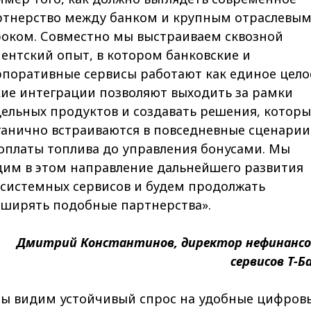
ртнерство между банком и крупным отраслевы
роком. Совместно мы выстраиваем сквозной
ентский опыт, в котором банковские и
рпоративные сервисы работают как единое цело
кие интеграции позволяют выходить за рамки
дельных продуктов и создавать решения, которы
ганично встраиваются в повседневные сценари
 оплаты топлива до управления бонусами. Мы
дим в этом направление дальнейшего развития
осистемных сервисов и будем продолжать
сширять подобные партнерства».
Дмитрий Константинов, директор нефинанс
сервисов Т-Б
ы видим устойчивый спрос на удобные цифров