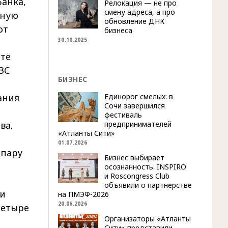
анка,
Релокация — не про
смену адреса, а про
ьную
обновление ДНК
от
бизнеса
30.10.2025
те
ЗС
БИЗНЕС
Единорог смелых: в
ания
Сочи завершился
фестиваль
предпринимателей
ва.
«Атланты Сити»
01.07.2026
 пару
Бизнес выбирает
осознанность: INSPIRO
и Roscongress Club
объявили о партнерстве
ли
на ПМЭФ-2026
20.06.2026
четыре
Организаторы «Атланты
Сити» представили