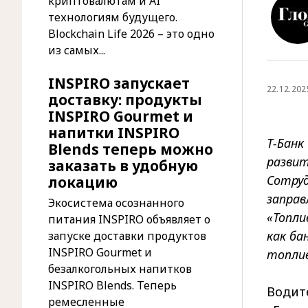
криптовалютам и AI
технологиям будущего.
Blockchain Life 2026 – это одно
из самых...
INSPIRO запускает
22.12.202
доставку: продукты
INSPIRO Gourmet и
напитки INSPIRO
Т-Банк
Blends теперь можно
развит
заказать в удобную
Сотруд
локацию
заправ
Экосистема осознанного
«Топли
питания INSPIRO объявляет о
как ба
запуске доставки продуктов
INSPIRO Gourmet и
топлив
безалкогольных напитков
INSPIRO Blends. Теперь
Водите
ремесленные