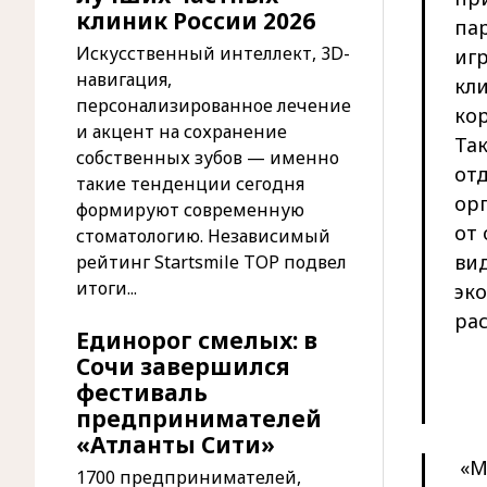
клиник России 2026
па
Искусственный интеллект, 3D-
иг
навигация,
кли
персонализированное лечение
ко
и акцент на сохранение
Та
собственных зубов — именно
от
такие тенденции сегодня
ор
формируют современную
от
стоматологию. Независимый
ви
рейтинг Startsmile TOP подвел
итоги...
эк
ра
Единорог смелых: в
Сочи завершился
фестиваль
предпринимателей
«Атланты Сити»
«М
1700 предпринимателей,