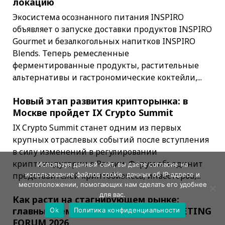
локацию
Экосистема осознанного питания INSPIRO
объявляет о запуске доставки продуктов INSPIRO
Gourmet и безалкогольных напитков INSPIRO
Blends. Теперь ремесленные
ферментированные продукты, растительные
альтернативы и гастрономические коктейли,...
Новый этап развития крипторынка: в
Москве пройдет IX Crypto Summit
IX Crypto Summit станет одним из первых
крупных отраслевых событий после вступления
в силу изменений в регулировании
криптоиндустрии в России. Форум объединит
Используя данный сайт, вы даёте согласие на
использование файлов cookie, данных об IP-адресе и
представителей криптобизнеса, инвесторов,...
местоположении, помогающих нам сделать его удобнее
для вас.
Как расти на стагнирующем рынке:
главные темы RUSSIAN FOOD-MARKETING
Ok
Политика конфиденциальности
FORUM 2026