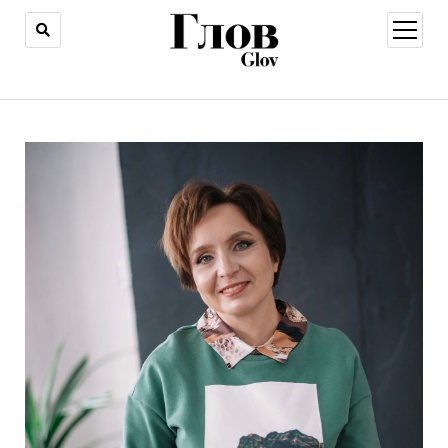
открыт
меню