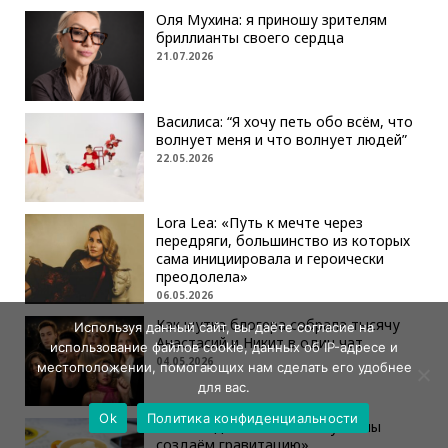
Оля Мухина: я приношу зрителям
бриллианты своего сердца
21.07.2026
Василиса: “Я хочу петь обо всём, что
волнует меня и что волнует людей”
22.05.2026
Lora Lea: «Путь к мечте через
передряги, большинство из которых
сама инициировала и героически
преодолела»
06.05.2026
Как шутка блогера собрала тысячу
Используя данный сайт, вы даёте согласие на
Анастасий и Никит в один чат
использование файлов cookie, данных об IP-адресе и
04.05.2026
местоположении, помогающих нам сделать его удобнее
для вас.
Ok
Политика конфиденциальности
«Мы создаём не выставку — мы
создаём гравитацию»