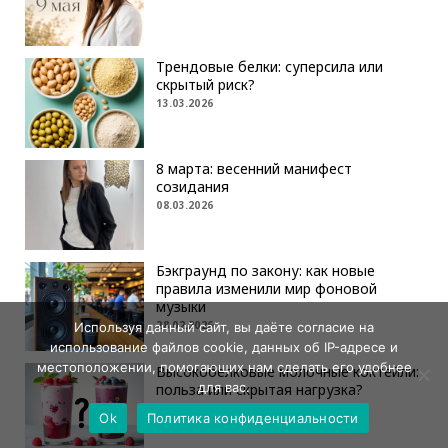
Трендовые белки: суперсила или
скрытый риск?
13.03.2026
8 марта: весенний манифест
созидания
08.03.2026
Бэкграунд по закону: как новые
правила изменили мир фоновой
музыки
28.02.2026
Используя данный сайт, вы даёте согласие на
использование файлов cookie, данных об IP-адресе и
местоположении, помогающих нам сделать его удобнее
Высокобелковые молочные коктейли:
для вас.
польза или скрытая нагрузка?
05.02.2026
Ok
Политика конфиденциальности