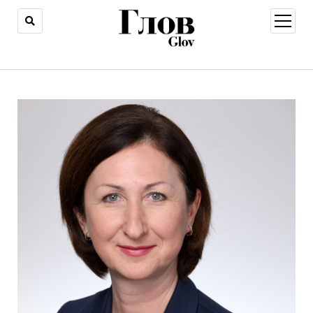
открыт
меню
Глов