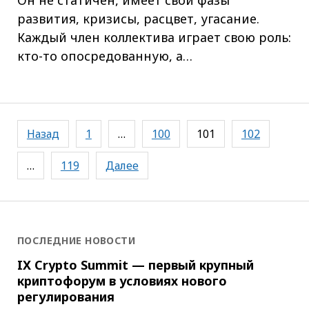
Он не статичен, имеет свои фазы
развития, кризисы, расцвет, угасание.
Каждый член коллектива играет свою роль:
кто-то опосредованную, а…
Навигация
Назад
1
…
100
101
102
по
записям
…
119
Далее
ПОСЛЕДНИЕ НОВОСТИ
IX Crypto Summit — первый крупный
криптофорум в условиях нового
регулирования