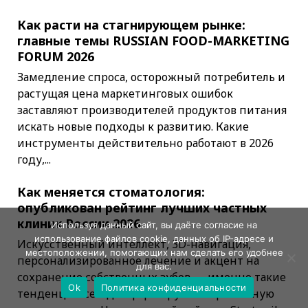
Как расти на стагнирующем рынке:
главные темы RUSSIAN FOOD-MARKETING
FORUM 2026
Замедление спроса, осторожный потребитель и
растущая цена маркетинговых ошибок
заставляют производителей продуктов питания
искать новые подходы к развитию. Какие
инструменты действительно работают в 2026
году,...
Как меняется стоматология:
опубликован рейтинг лучших частных
клиник России 2026
Используя данный сайт, вы даёте согласие на
использование файлов cookie, данных об IP-адресе и
Искусственный интеллект, 3D-навигация,
местоположении, помогающих нам сделать его удобнее
персонализированное лечение и акцент на
для вас.
сохранение собственных зубов — именно такие
Ok
Политика конфиденциальности
тенденции сегодня формируют современную