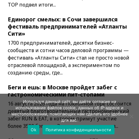
TOP подвел итоги...
Единорог смелых: в Сочи завершился
фестиваль предпринимателей «Атланты
Сити»
1700 предпринимателей, десятки бизнес-
сообществ и сотни часов деловой программы —
фестиваль «Атланты Сити» стал не просто новой
отраслевой площадкой, а экспериментом по
созданию среды, где...
Беги и ешь: в Москве пройдет забег с
гастрономическими пит-стопами
Используя данный сайт, вы даёте согласие на
16 августа 2026 года на Поклонной горе состоится
использование файлов cookie, данных об IP-адресе и
девятый благотворительный гастрономический
местоположении, помогающих нам сделать его удобнее
забег RUN & EAT, в котором примут участие
для вас.
более 3500 бегунов. За годы существования...
Ok
Политика конфиденциальности