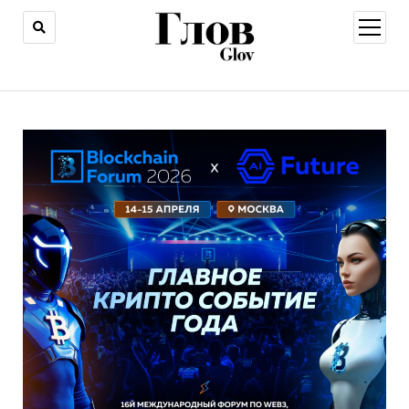
открыт
меню