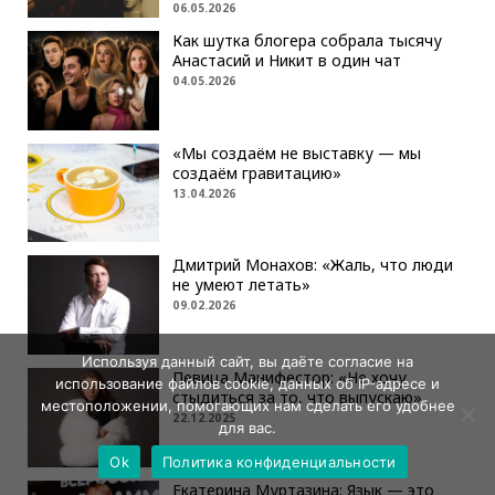
06.05.2026
Как шутка блогера собрала тысячу
Анастасий и Никит в один чат
04.05.2026
«Мы создаём не выставку — мы
создаём гравитацию»
13.04.2026
Дмитрий Монахов: «Жаль, что люди
не умеют летать»
09.02.2026
Используя данный сайт, вы даёте согласие на
Певица Манифестор: «Не хочу
использование файлов cookie, данных об IP-адресе и
стыдиться за то, что выпускаю»
местоположении, помогающих нам сделать его удобнее
22.12.2025
для вас.
Ok
Политика конфиденциальности
Екатерина Муртазина: Язык — это