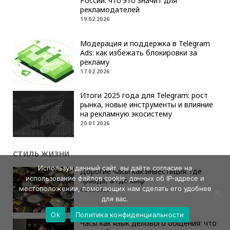
России: что это значит для
рекламодателей
19.02.2026
Модерация и поддержка в Telegram
Ads: как избежать блокировки за
рекламу
17.02.2026
Итоги 2025 года для Telegram: рост
рынка, новые инструменты и влияние
на рекламную экосистему
20.01.2026
СТИЛЬ ЖИЗНИ
Используя данный сайт, вы даёте согласие на
Дорогие часы как инвестиция: где
использование файлов cookie, данных об IP-адресе и
правда, а где миф
местоположении, помогающих нам сделать его удобнее
08.08.2026
для вас.
Ok
Политика конфиденциальности
Часы как язык делового общения: что