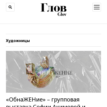
открыт
меню
Художницы
«‎ОбнаЖЕНие» – групповая
выставка Софии Акимовой и