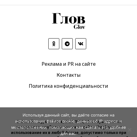
Реклама и PR на сайте
Контакты
Политика конфиденциальности
Используя данный сайт, вы даёте согласие на
использование файлов cookie, данных об IP-адресе и
© Онлайн-журнал Глов, 2020-2026, 16+. Перепечатка
материалов, опубликованных на сайте theglove.ru и
местоположении, помогающих нам сделать его удобнее
использование их в любой форме, допустимо только при
для вас.