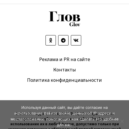
Реклама и PR на сайте
Контакты
Политика конфиденциальности
Используя данный сайт, вы даёте согласие на
использование файлов cookie, данных об IP-адресе и
© Онлайн-журнал Глов, 2020-2026, 16+. Перепечатка
материалов, опубликованных на сайте theglove.ru и
местоположении, помогающих нам сделать его удобнее
использование их в любой форме, допустимо только при
для вас.