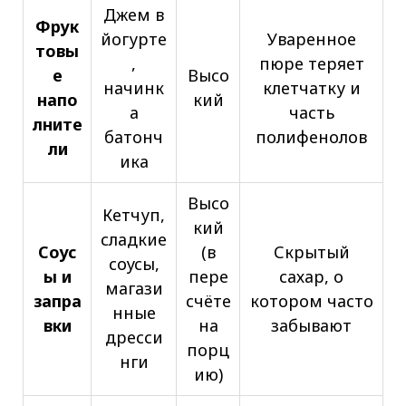
Джем в
Фрук
йогурте
Уваренное
товы
,
пюре теряет
е
Высо
начинк
клетчатку и
напо
кий
а
часть
лните
батонч
полифенолов
ли
ика
Высо
Кетчуп,
кий
сладкие
Соус
(в
Скрытый
соусы,
ы и
пере
сахар, о
магази
запра
счёте
котором часто
нные
вки
на
забывают
дресси
порц
нги
ию)