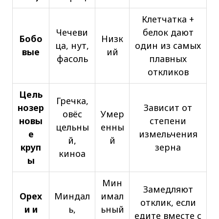
Клетчатка +
Чечеви
белок дают
Бобо
Низк
ца, нут,
один из самых
вые
ий
фасоль
плавных
откликов
Цель
Гречка,
нозер
Зависит от
овёс
Умер
новы
степени
цельны
енны
е
измельчения
й,
й
круп
зерна
киноа
ы
Мин
Замедляют
Орех
Миндал
имал
отклик, если
и и
ь,
ьный
едите вместе с