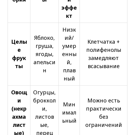
эффе
кт
Низк
Яблоко,
ий/
Целы
Клетчатка +
груша,
умер
е
полифенолы
ягоды,
енны
фрук
замедляют
апельси
й,
ты
всасывание
н
плав
ный
Овощ
Огурцы,
и
броккол
Можно есть
Мин
(некр
и,
практически
имал
ахма
листов
без
ьный
лист
ые,
ограничений
ые)
перец