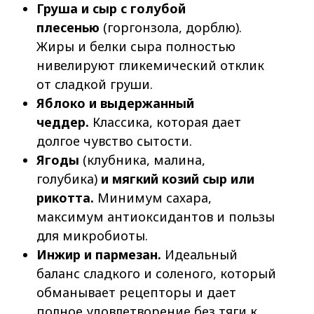
Груша и сыр с голубой
плесенью
(горгонзола, дорблю).
Жиры и белки сыра полностью
нивелируют гликемический отклик
от сладкой груши.
Яблоко и выдержанный
чеддер.
Классика, которая дает
долгое чувство сытости.
Ягоды
(клубника, малина,
голубика)
и мягкий козий сыр или
рикотта.
Минимум сахара,
максимум антиоксидантов и пользы
для микробиоты.
Инжир и пармезан.
Идеальный
баланс сладкого и соленого, который
обманывает рецепторы и дает
полное удовлетворение без тяги к