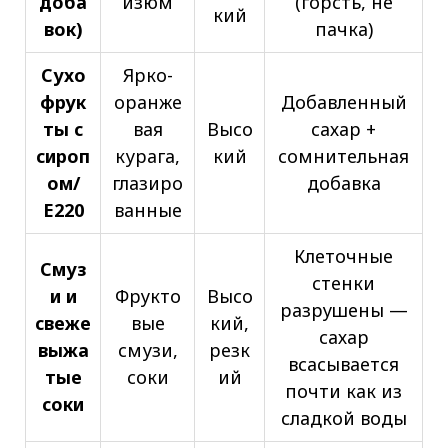
доба
изюм
(горсть, не
кий
вок)
пачка)
Сухо
Ярко-
фрук
оранже
Добавленный
ты с
вая
Высо
сахар +
сироп
курага,
кий
сомнительная
ом/
глазиро
добавка
Е220
ванные
Клеточные
Смуз
стенки
и и
Фрукто
Высо
разрушены —
свеже
вые
кий,
сахар
выжа
смузи,
резк
всасывается
тые
соки
ий
почти как из
соки
сладкой воды