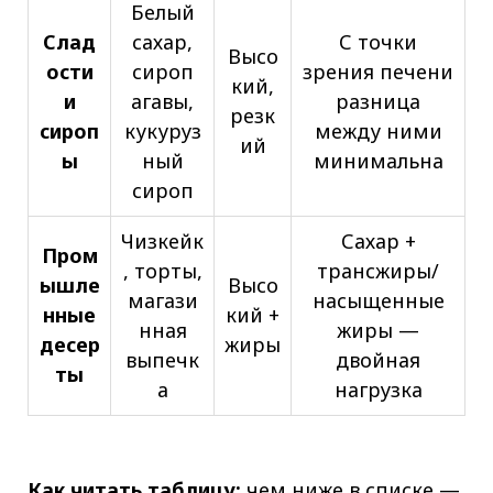
Белый
Слад
сахар,
С точки
Высо
ости
сироп
зрения печени
кий,
и
агавы,
разница
резк
сироп
кукуруз
между ними
ий
ы
ный
минимальна
сироп
Чизкейк
Сахар +
Пром
, торты,
трансжиры/
ышле
Высо
магази
насыщенные
нные
кий +
нная
жиры —
десер
жиры
выпечк
двойная
ты
а
нагрузка
Как читать таблицу:
чем ниже в списке —