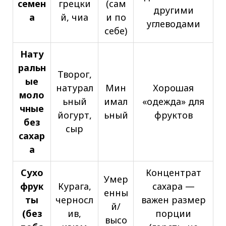
семен
грецки
(сам
другими
а
й, чиа
и по
углеводами
себе)
Нату
ральн
Творог,
ые
натурал
Мин
Хорошая
моло
ьный
имал
«одежда» для
чные
йогурт,
ьный
фруктов
без
сыр
сахар
а
Сухо
Концентрат
Умер
фрук
Курага,
сахара —
енны
ты
черносл
важен размер
й/
(без
ив,
порции
высо