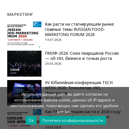
МАРКЕТИНГ
Как расти на стагнирующем рынке:
главные темы RUSSIAN FOOD-
MARKETING FORUM 2026
14.07.2026
ПМЭФ-2026: Союз пиарщиков России
— об ИИ, бизнесе и точках роста
29.05.2026
XV Юбилейная конференция TECH
WEEK 2026: Технологии, ИИ,
Инновации.
Используя данный сайт, вы даёте согласие на
26.05.2026
использование файлов cookie, данных об IP-адресе и
местоположении, помогающих нам сделать его удобнее
Как FMCG-брендам расти в 2026 году:
для вас.
в Москве пройдет конференция
Ok
Политика конфиденциальности
RUSSIAN FOOD-БРЕНД
24.04.2026