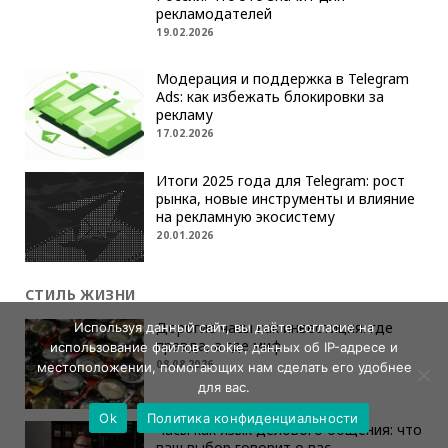
рекламодателей
19.02.2026
Модерация и поддержка в Telegram
Ads: как избежать блокировки за
рекламу
17.02.2026
Итоги 2025 года для Telegram: рост
рынка, новые инструменты и влияние
на рекламную экосистему
20.01.2026
СТИЛЬ ЖИЗНИ
Дорогие часы как инвестиция: где
Используя данный сайт, вы даёте согласие на
правда, а где миф
использование файлов cookie, данных об IP-адресе и
08.08.2026
местоположении, помогающих нам сделать его удобнее
для вас.
Ok
Политика конфиденциальности
Часы как язык делового общения: что
ваш выбор говорит о вас