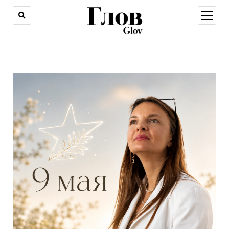
открыт
меню