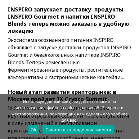
INSPIRO запускает доставку: продукты
INSPIRO Gourmet и напитки INSPIRO
Blends теперь можно заказать в удобную
локацию
Экосистема осознанного питания INSPIRO
объявляет о запуске доставки продуктов INSPIRO
Gourmet и безалкогольных напитков INSPIRO
Blends. Теперь ремесленные
ферментированные продукты, растительные
альтернативы и гастрономические коктейли,...
Новый этап развития крипторынка: в
Москве пройдет IX Crypto Summit
Используя данный сайт, вы даёте согласие на
IX Crypto Summit станет одним из первых
использование файлов cookie, данных об IP-адресе и
местоположении, помогающих нам сделать его удобнее
крупных отраслевых событий после вступления
для вас.
в силу изменений в регулировании
Ok
Политика конфиденциальности
криптоиндустрии в России. Форум объединит
представителей криптобизнеса, инвесторов,...