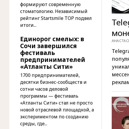
формируют современную
стоматологию. Независимый
рейтинг Startsmile TOP подвел
Tele
итоги...
мон
Единорог смелых: в
АНАСТАС
Сочи завершился
Teleg
фестиваль
попул
предпринимателей
«Атланты Сити»
уника
мессе
1700 предпринимателей,
рекла
десятки бизнес-сообществ и
сотни часов деловой
программы — фестиваль
«Атланты Сити» стал не просто
новой отраслевой площадкой, а
экспериментом по созданию
среды, где...