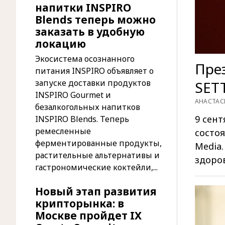
напитки INSPIRO
Blends теперь можно
заказать в удобную
локацию
Экосистема осознанного
През
питания INSPIRO объявляет о
запуске доставки продуктов
SET
INSPIRO Gourmet и
АНАСТАС
безалкогольных напитков
9 сент
INSPIRO Blends. Теперь
ремесленные
состоя
ферментированные продукты,
Media.
растительные альтернативы и
здоро
гастрономические коктейли,...
Новый этап развития
крипторынка: в
Москве пройдет IX