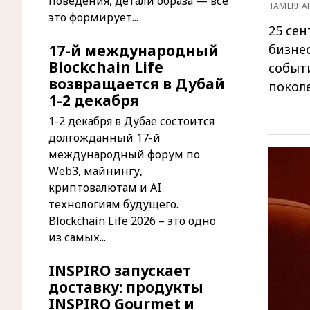
поведения, детали образа — все
ТАМЕРЛА
это формирует...
25 сен
17-й международный
бизне
Blockchain Life
событ
возвращается в Дубай
покол
1-2 декабря
1-2 декабря в Дубае состоится
долгожданный 17-й
международный форум по
Web3, майнингу,
криптовалютам и AI
технологиям будущего.
Blockchain Life 2026 – это одно
из самых...
INSPIRO запускает
доставку: продукты
INSPIRO Gourmet и