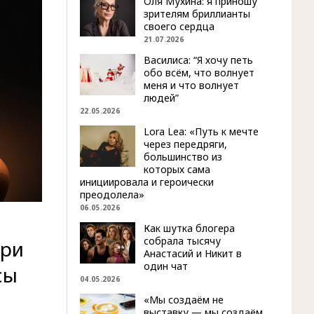
Оля Мухина: я приношу
зрителям бриллианты
своего сердца
21.07.2026
Василиса: “Я хочу петь
обо всём, что волнует
меня и что волнует
людей”
22.05.2026
Lora Lea: «Путь к мечте
через передряги,
большинство из
которых сама
инициировала и героически
преодолела»
06.05.2026
Как шутка блогера
собрала тысячу
при
Анастасий и Никит в
один чат
сы
04.05.2026
«Мы создаём не
выставку — мы создаём