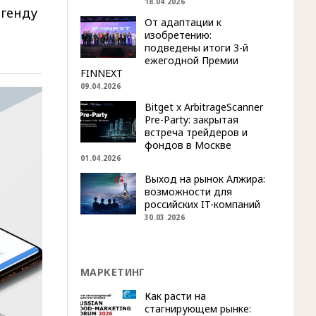
18.04.2026
егенду
От адаптации к
изобретению:
подведены итоги 3-й
ежегодной Премии
FINNEXT
09.04.2026
Bitget x ArbitrageScanner
Pre-Party: закрытая
встреча трейдеров и
фондов в Москве
01.04.2026
Выход на рынок Алжира:
возможности для
российских IT-компаний
30.03.2026
МАРКЕТИНГ
Как расти на
стагнирующем рынке: