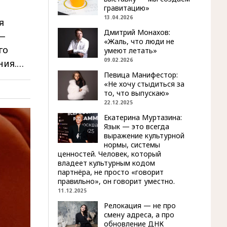
гравитацию»
13.04.2026
я
Дмитрий Монахов:
 —
«Жаль, что люди не
го
умеют летать»
09.02.2026
ния.…
Певица Манифестор:
«Не хочу стыдиться за
то, что выпускаю»
22.12.2025
Екатерина Муртазина:
Язык — это всегда
выражение культурной
нормы, системы
ценностей. Человек, который
владеет культурным кодом
партнёра, не просто «говорит
правильно», он говорит уместно.
11.12.2025
Релокация — не про
смену адреса, а про
обновление ДНК