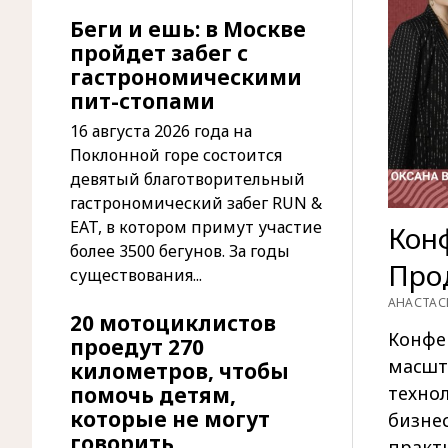
Беги и ешь: в Москве
пройдет забег с
гастрономическими
пит-стопами
16 августа 2026 года на
Поклонной горе состоится
девятый благотворительный
гастрономический забег RUN &
EAT, в котором примут участие
Кон
более 3500 бегунов. За годы
Про
существования...
АНАСТАС
20 мотоциклистов
Конфе
проедут 270
масшт
километров, чтобы
техно
помочь детям,
которые не могут
бизнес
говорить
практ