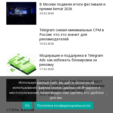
В Москве подвели итоги фестиваля и
премии bema! 2026
24.02.2026
Telegram снизил минимальные CPM в
России: что это значит для
рекламодателей
19.02.2026
Модерация и поддержка в Telegram
Ads: как избежать блокировки за
рекламу
17.02.2026
Итоги 2025 года для Telegram: рост
Используя данный сайт, вы даёте согласие на
рынка, новые инструменты и влияние
использование файлов cookie, данных об IP-адресе и
на рекламную экосистему
местоположении, помогающих нам сделать его удобнее
20.01.2026
для вас.
Ok
Политика конфиденциальности
СТИЛЬ ЖИЗНИ