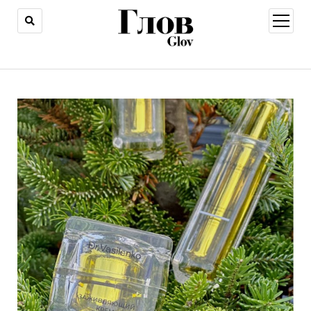
открыт
меню