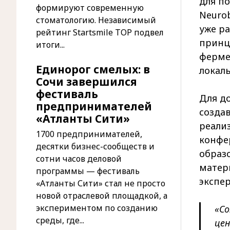
для по
формируют современную
Neurob
стоматологию. Независимый
уже ра
рейтинг Startsmile TOP подвел
принц
итоги...
ферме
Единорог смелых: в
локал
Сочи завершился
фестиваль
Для д
предпринимателей
создав
«Атланты Сити»
реали
1700 предпринимателей,
конфе
десятки бизнес-сообществ и
образ
сотни часов деловой
матер
программы — фестиваль
экспе
«Атланты Сити» стал не просто
новой отраслевой площадкой, а
экспериментом по созданию
«Со
среды, где...
цен