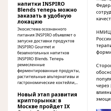
напитки INSPIRO
Федер
Blends теперь можно
сотруд
заказать в удобную
качест
локацию
Экосистема осознанного
НМИЦ 
питания INSPIRO объявляет о
Росси
запуске доставки продуктов
терап
INSPIRO Gourmet и
форми
безалкогольных напитков
INSPIRO Blends. Теперь
ремесленные
Сторо
ферментированные продукты,
обосн
растительные альтернативы и
попул
гастрономические коктейли,...
через
влиян
Новый этап развития
эмоци
крипторынка: в
Москве пройдет IX