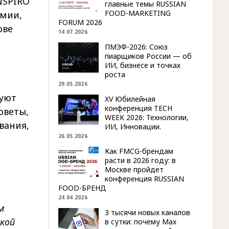
NSPIRO
главные темы RUSSIAN
FOOD-MARKETING
омии,
FORUM 2026
ове
14.07.2026
ПМЭФ-2026: Союз
пиарщиков России — об
ИИ, бизнесе и точках
роста
29.05.2026
уют
XV Юбилейная
конференция TECH
оветы,
WEEK 2026: Технологии,
вания,
ИИ, Инновации.
26.05.2026
Как FMCG-брендам
расти в 2026 году: в
Москве пройдет
конференция RUSSIAN
FOOD-БРЕНД
24.04.2026
м
3 тысячи новых каналов
кой
в сутки: почему Max