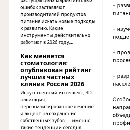
растущая цена маркетинговых
– раз
ошибок заставляют
питан
производителей продуктов
питания искать новые подходы
к развитию. Какие
– изу
инструменты действительно
подде
работают в 2026 году,...
– про
Как меняется
просв
стоматология:
опубликован рейтинг
– раз
лучших частных
клиник России 2026
насел
Искусственный интеллект, 3D-
Особое
навигация,
персонализированное лечение
направ
и акцент на сохранение
объед
собственных зубов — именно
профи
такие тенденции сегодня