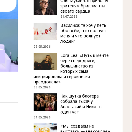
Оля Мухина: я приношу
зрителям бриллианты
своего сердца
21.07.2026
Василиса: “Я хочу петь
обо всём, что волнует
меня и что волнует
людей”
22.05.2026
Lora Lea: «Путь к мечте
через передряги,
большинство из
которых сама
инициировала и героически
преодолела»
06.05.2026
Как шутка блогера
собрала тысячу
Анастасий и Никит в
один чат
04.05.2026
«Мы создаём не
выставку — мы создаём