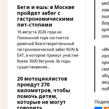
мед
Беги и ешь: в Москве
гов
пройдет забег с
пол
гастрономическими
баз
пит-стопами
кул
16 августа 2026 года на
от
Поклонной горе состоится
девятый благотворительный
«Ин
гастрономический забег RUN &
EAT, в котором примут участие
гас
более 3500 бегунов. За годы
про
существования...
смо
здо
20 мотоциклистов
акц
проедут 270
под
километров, чтобы
помочь детям,
которые не могут
Подели
говорить