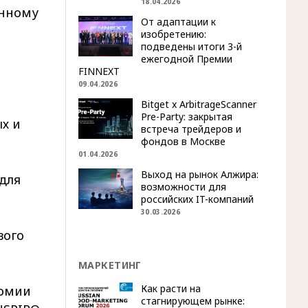
18.04.2026
анному
От адаптации к
изобретению:
подведены итоги 3-й
ежегодной Премии
FINNEXT
09.04.2026
Bitget x ArbitrageScanner
Pre-Party: закрытая
х и
встреча трейдеров и
фондов в Москве
01.04.2026
Выход на рынок Алжира:
для
возможности для
российских IT-компаний
30.03.2026
вого
МАРКЕТИНГ
Как расти на
номии
стагнирующем рынке: