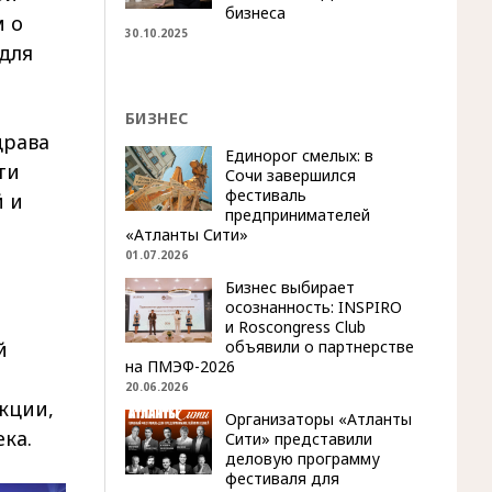
бизнеса
 о
30.10.2025
для
БИЗНЕС
драва
Единорог смелых: в
ти
Сочи завершился
фестиваль
 и
предпринимателей
«Атланты Сити»
01.07.2026
Бизнес выбирает
осознанность: INSPIRO
и Roscongress Club
объявили о партнерстве
й
на ПМЭФ-2026
20.06.2026
кции,
Организаторы «Атланты
ка.
Сити» представили
деловую программу
фестиваля для