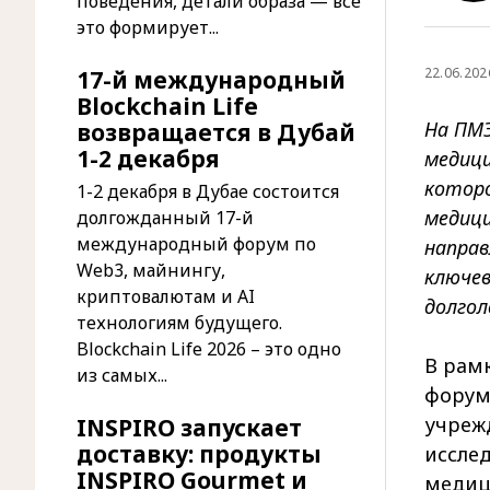
поведения, детали образа — все
это формирует...
22.06.202
17-й международный
Blockchain Life
На ПМ
возвращается в Дубай
1-2 декабря
медици
которо
1-2 декабря в Дубае состоится
медици
долгожданный 17-й
международный форум по
направ
Web3, майнингу,
ключев
криптовалютам и AI
долгол
технологиям будущего.
Blockchain Life 2026 – это одно
В рам
из самых...
форум
учреж
INSPIRO запускает
доставку: продукты
иссле
INSPIRO Gourmet и
медиц