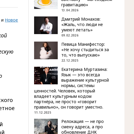
гравитацию»
13.04.2026
Дмитрий Монахов:
e
и
Новое
«Жаль, что люди не
умеют летать»
кой
09.02.2026
Певица Манифестор:
«Не хочу стыдиться за
ескую
то, что выпускаю»
22.12.2025
Екатерина Муртазина:
Язык — это всегда
о
выражение культурной
нормы, системы
ценностей. Человек, который
владеет культурным кодом
ского
партнёра, не просто «говорит
правильно», он говорит уместно.
етное
11.12.2025
Релокация — не про
й
смену адреса, а про
ой
обновление ДНК